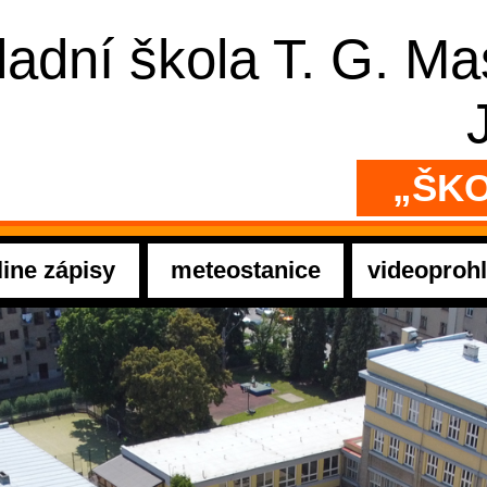
ladní škola T. G. M
„ŠKO
line zápisy
meteostanice
videoprohl