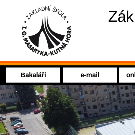
Zák
Bakaláři
e-mail
on