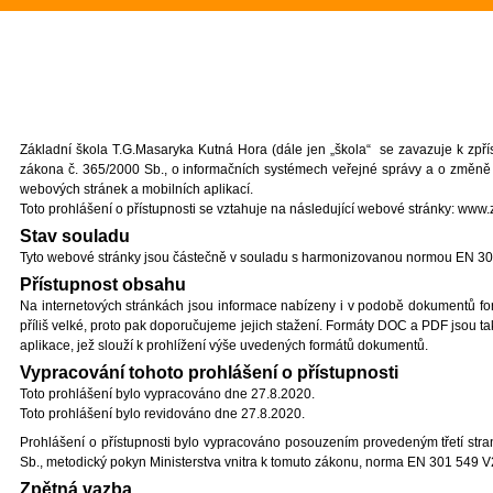
Základní škola T.G.Masaryka Kutná Hora (dále jen „škola“ se zavazuje k zpří
zákona č. 365/2000 Sb., o informačních systémech veřejné správy a o změně 
webových stránek a mobilních aplikací.
Toto prohlášení o přístupnosti se vztahuje na následující webové stránky: www
Stav souladu
Tyto webové stránky jsou částečně v souladu s harmonizovanou normou EN 3
Přístupnost obsahu
Na internetových stránkách jsou informace nabízeny i v podobě dokumentů f
příliš velké, proto pak doporučujeme jejich stažení. Formáty DOC a PDF jsou 
aplikace, jež slouží k prohlížení výše uvedených formátů dokumentů.
Vypracování tohoto prohlášení o přístupnosti
Toto prohlášení bylo vypracováno dne 27.8.2020.
Toto prohlášení bylo revidováno dne 27.8.2020.
Prohlášení o přístupnosti bylo vypracováno posouzením provedeným třetí stran
Sb., metodický pokyn Ministerstva vnitra k tomuto zákonu, norma EN 301 549 
Zpětná vazba