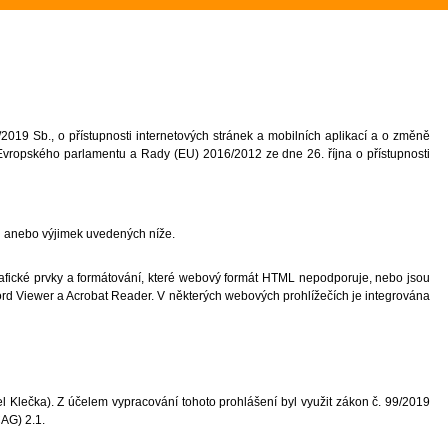
26 v TD (Akce školy)
akce)
portovní akce)
019 Sb., o přístupnosti internetových stránek a mobilních aplikací a o změně
Evropského parlamentu a Rady (EU) 2016/2012 ze dne 26. října o přístupnosti
.C)
(5.B)
 anebo výjimek uvedených níže.
Sportovali i nesportovci (6.B)
fické prvky a formátování, které webový formát HTML nepodporuje, nebo jsou
ord Viewer a Acrobat Reader. V některých webových prohlížečích je integrována
ového turnaje, stříbro z přehazované
l Klečka). Z účelem vypracování tohoto prohlášení byl využit zákon č. 99/2019
AG) 2.1.