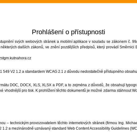
Rozloučení se školním rokem 2025/
2.- 5.ročník na plovárně (Sportovní 
Prohlášení o přístupnosti
Zakončení olympiády - 23.6.2026 (S
stupnění svých webových stránek a mobilní aplikace v souladu se zákonem č. 99/2
některých dalších zákonů, ve znění pozdějších předpisů, který provádí Směrnici 
Třeťáci zakončili plavecký výcvik (3
.zstgm.kutnahora.cz
Evropská mozaika – projektový den 
01 549 V2 1.2 a standardem WCAG 2.1 z důvodu nedostatečně přístupného obsahu
6.A na výletě v Hradci Králové (6.A)
ormátu DOC, DOCX, XLS, XLSX a PDF, a to zejména z důvodů, že obsahují typogra
také vhodnější pro tisk. K prohlížení těchto dokumentů je možné zdarma stáhnout W
Olympijský den pátý - bronz z fotbal
pro 1.st (Sportovní akce)
ou – technickým provozovatelem těchto internetových stránek (firmou Ing. Michae
Loučení Ekotýmu (Ekoškola)
V2 1.2 a mezinárodně uznávaný standard Web Content Accessibility Guidelines (WC