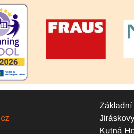
Základní
.cz
Jiráskov
Kutná H