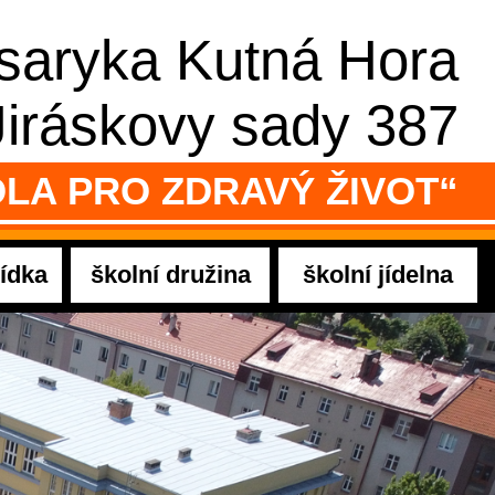
asaryka Kutná Hora
Jiráskovy sady 387
LA PRO ZDRAVÝ ŽIVOT“
ídka
školní družina
školní jídelna