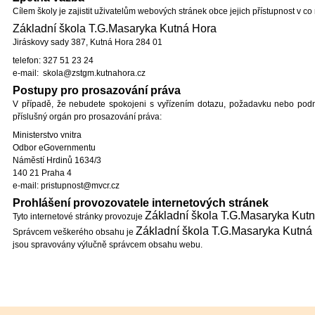
Cílem školy je zajistit uživatelům webových stránek obce jejich přístupnost v co 
Základní škola T.G.Masaryka Kutná Hora
Jiráskovy sady 387, Kutná Hora 284 01
telefon: 327 51 23 24
e-mail: skola@zstgm.kutnahora.cz
Postupy pro prosazování práva
V případě, že nebudete spokojeni s vyřízením dotazu, požadavku nebo podn
příslušný orgán pro prosazování práva:
Ministerstvo vnitra
Odbor eGovernmentu
Náměstí Hrdinů 1634/3
140 21 Praha 4
e-mail: pristupnost@mvcr.cz
Prohlášení provozovatele internetových stránek
Základní škola T.G.Masaryka Kut
Tyto internetové stránky provozuje
Základní škola T.G.Masaryka Kutná
Správcem veškerého obsahu je
jsou spravovány výlučně správcem obsahu webu.