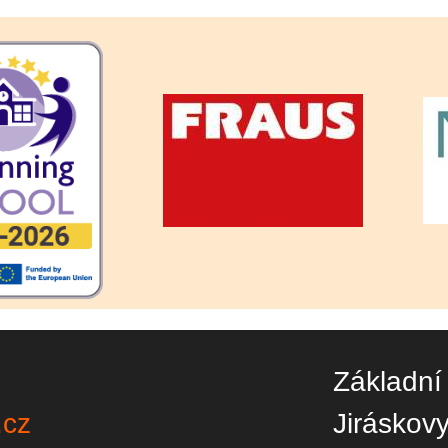
Základní
.cz
Jiráskov