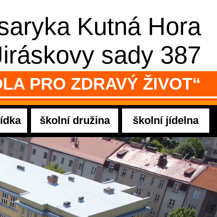
asaryka Kutná Hora
Jiráskovy sady 387
LA PRO ZDRAVÝ ŽIVOT“
ídka
školní družina
školní jídelna