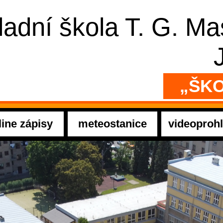
ladní škola T. G. M
„ŠKO
line zápisy
meteostanice
videoprohl