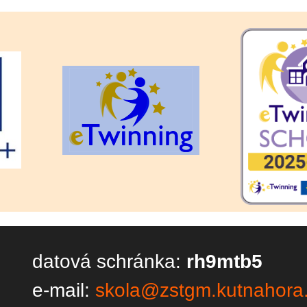
datová schránka:
rh9mtb5
e-mail:
skola@zstgm.kutnahora