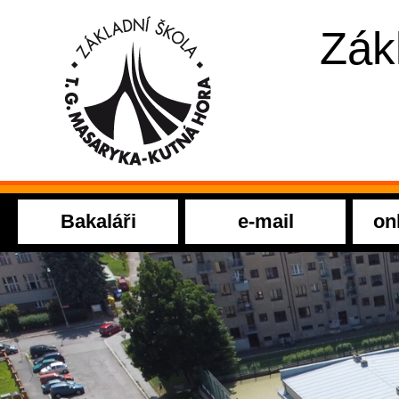
Zák
Bakaláři
e-mail
on