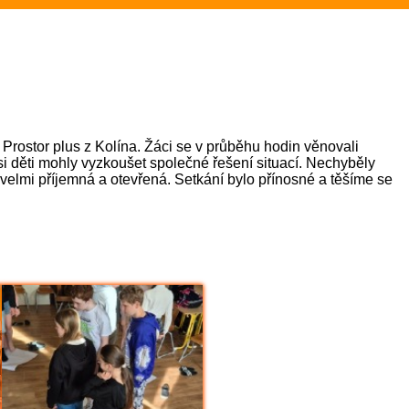
26 v TD (Akce školy)
 akce)
Sportovní akce)
 Prostor plus z Kolína. Žáci se v průběhu hodin věnovali
3.C)
si děti mohly vyzkoušet společné řešení situací. Nechyběly
la velmi příjemná a otevřená. Setkání bylo přínosné a těšíme se
 (5.B)
)
Sportovali i nesportovci (6.B)
lového turnaje, stříbro z přehazované