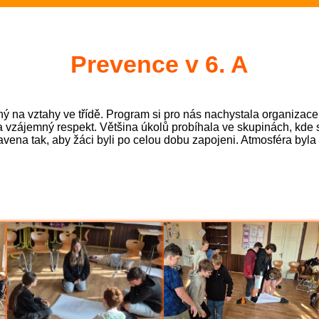
Rozloučení se školním rokem 2025/
2.- 5.ročník na plovárně (Sportovní
Prevence v 6. A
Zakončení olympiády - 23.6.2026 (
ný na vztahy ve třídě. Program si pro nás nachystala organizace
Třeťáci zakončili plavecký výcvik (
a vzájemný respekt. Většina úkolů probíhala ve skupinách, kde 
ipravena tak, aby žáci byli po celou dobu zapojeni. Atmosféra by
Evropská mozaika – projektový den
6.A na výletě v Hradci Králové (6.A
Olympijský den pátý - bronz z fotba
pro 1.st (Sportovní akce)
Loučení Ekotýmu (Ekoškola)