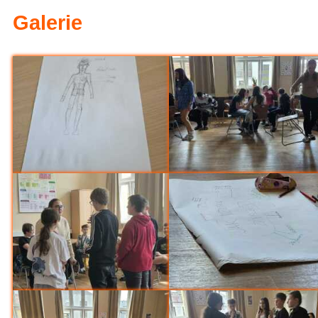
6.A na výletě v Hradci Králové
Galerie
Sportovali i nesportovci (6.B)
Olympijský den pátý - bronz z f
přehazované pro 1.st (Sportov
Loučení Ekotýmu (Ekoškola)