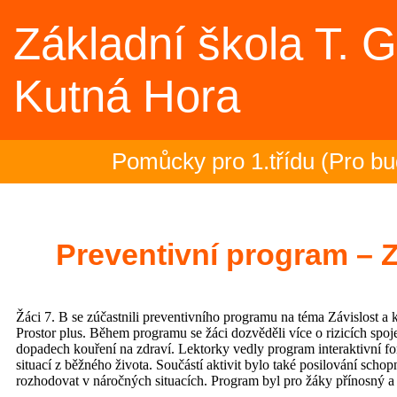
Základní škola T. 
Kutná Hora
Pomůcky pro 1.třídu (Pro bud
Rozloučení se školním rokem 
2.- 5.ročník na plovárně (Spor
Preventivní program – Z
Zakončení olympiády - 23.6.2
Žáci 7. B se zúčastnili preventivního programu na téma Závislost a k
Třeťáci zakončili plavecký výc
Prostor plus. Během programu se žáci dozvěděli více o rizicích spo
dopadech kouření na zdraví. Lektorky vedly program interaktivní 
situací z běžného života. Součástí aktivit bylo také posilování sch
Evropská mozaika – projektov
rozhodovat v náročných situacích. Program byl pro žáky přínosný a 