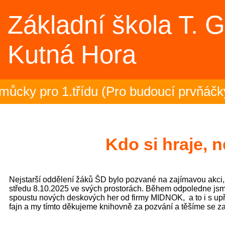
Základní škola T. 
Kutná Hora
cky pro 1.třídu (Pro budoucí prvňáčky
oučení se školním rokem 2025/26 v TD
5.ročník na plovárně (Sportovní akce)
Kdo si hraje, n
nčení olympiády - 23.6.2026 (Sportovn
Nejstarší oddělení žáků ŠD bylo pozvané na zajímavou akci,
áci zakončili plavecký výcvik (3.C)
středu 8.10.2025 ve svých prostorách. Během odpoledne jsm
spoustu nových deskových her od firmy MIDNOK, a to i s upř
fajn a my tímto děkujeme knihovně za pozvání a těšíme se za
pská mozaika – projektový den (5.B)