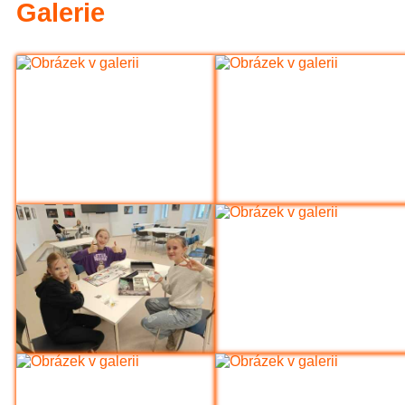
Galerie
na výletě v Hradci Králové (6.A)
Spor
pijský den pátý - bronz z fotbalového t
1.st (Sportovní akce)
ení Ekotýmu (Ekoškola)