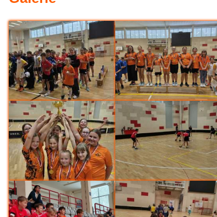
 výletě v Hradci Králové (6.A)
Sport
jský den pátý - bronz z fotbalového tur
(Sportovní akce)
ní Ekotýmu (Ekoškola)