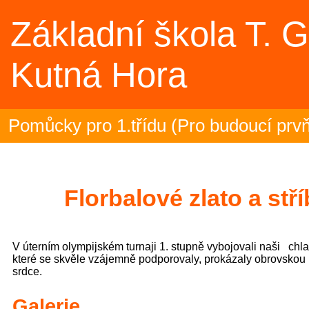
Základní škola T. 
Kutná Hora
ky pro 1.třídu (Pro budoucí prvňáčky)
učení se školním rokem 2025/26 v TD (
ročník na plovárně (Sportovní akce)
Florbalové zlato a stř
čení olympiády - 23.6.2026 (Sportovní
V úterním olympijském turnaji 1. stupně vybojovali naši chla
i zakončili plavecký výcvik (3.C)
které se skvěle vzájemně podporovaly, prokázaly obrovskou 
srdce.
ská mozaika – projektový den (5.B)
Galerie