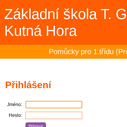
Základní škola T. 
Kutná Hora
Pomůcky pro 1.třídu (Pro
Rozloučení se školním r
školy)
Přihlášení
2.- 5.ročník na plovárně 
Jméno
Zakončení olympiády - 23
Heslo
Třeťáci zakončili plaveck