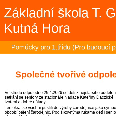
Základní škola T. 
Kutná Hora
Pomůcky pro 1.třídu (Pro budoucí pr
Rozloučení se školním rokem 2025/2
2.- 5.ročník na plovárně (Sportovní a
Společné tvořivé odpole
Zakončení olympiády - 23.6.2026 (Sp
Ve středu odpoledne 29.4.2026 se děti z nejstaršího oddělen
Třeťáci zakončili plavecký výcvik (3.
setkání se seniory ze stacionáře Nadace Kateřiny Daczické. 
tvoření a dobré nálady.
Tentokrát se všichni pustili do výroby čarodějnice jako symbo
Evropská mozaika – projektový den (
období pálení čarodějnic. Pod šikovnýma rukama dětí i senior