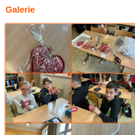
Evropská mozaika – projekt
Galerie
6.A na výletě v Hradci Král
Sportovali i nesportovci (6.
Olympijský den pátý - bronz 
přehazované pro 1.st (Spor
Loučení Ekotýmu (Ekoškola