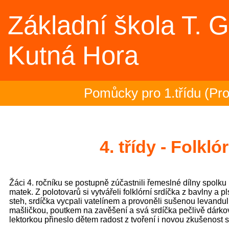
Základní škola T. 
Kutná Hora
Pomůcky pro 1.třídu (Pro b
Rozloučení se školním roke
4. třídy - Folkló
2.- 5.ročník na plovárně (S
Žáci 4. ročníku se postupně zúčastnili řemeslné dílny spolku 
Zakončení olympiády - 23.6
matek. Z polotovarů si vytvářeli folklórní srdíčka z bavlny a pl
steh, srdíčka vycpali vatelínem a provoněli sušenou levandul
mašličkou, poutkem na zavěšení a svá srdíčka pečlivě dárkov
Třeťáci zakončili plavecký 
lektorkou přineslo dětem radost z tvoření i novou zkušenost 