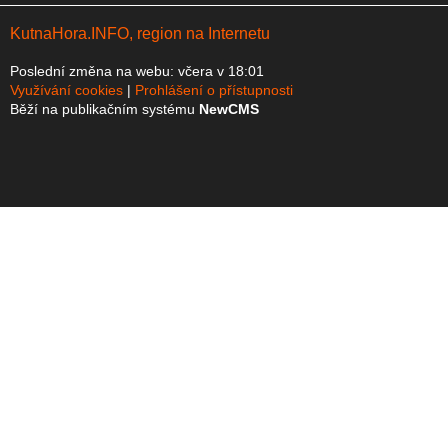
KutnaHora.INFO, region na Internetu
Poslední změna na webu: včera v 18:01
Využívání cookies
Prohlášení o přístupnosti
Běží na publikačním systému
NewCMS