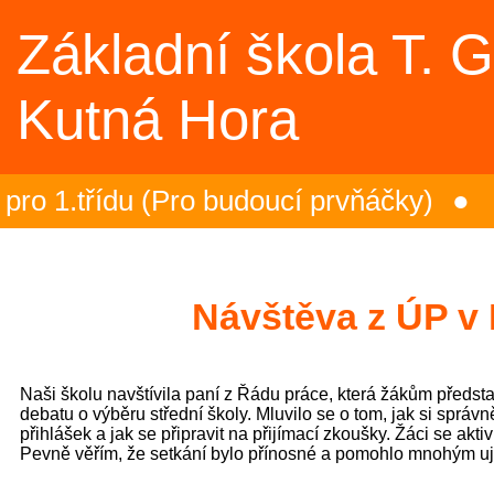
Základní škola T. 
Kutná Hora
o 1.třídu (Pro budoucí prvňáčky)
 se školním rokem 2025/26 v TD (Akce
ík na plovárně (Sportovní akce)
Návštěva z ÚP v
olympiády - 23.6.2026 (Sportovní akce
Naši školu navštívila paní z Řádu práce, která žákům představ
končili plavecký výcvik (3.C)
debatu o výběru střední školy. Mluvilo se o tom, jak si správn
přihlášek a jak se připravit na přijímací zkoušky. Žáci se aktiv
Pevně věřím, že setkání bylo přínosné a pomohlo mnohým ujas
ozaika – projektový den (5.B)