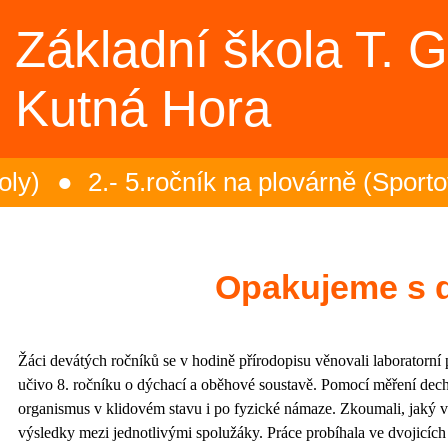
Základní škola T. 
Kutná Hora
y)
2.- 5.ročník na plovárně (Sportov
ská mozaika – projektový den (5.B)
Opakujeme s 
oučení Ekotýmu (Ekoškola)
Žáci devátých ročníků se v hodině přírodopisu věnovali laboratorní p
učivo 8. ročníku o dýchací a oběhové soustavě. Pomocí měření dechov
organismus v klidovém stavu i po fyzické námaze. Zkoumali, jaký vl
výsledky mezi jednotlivými spolužáky. Práce probíhala ve dvojicích a